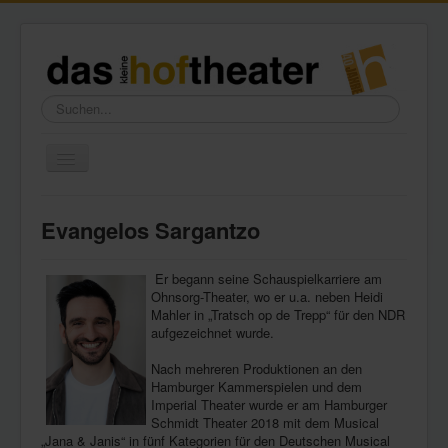
Suchen...
Toggle
Navigation
Home
Evangelos Sargantzo
Wir über uns
Freundeskreis
Er begann seine Schauspielkarriere am
Ohnsorg-Theater, wo er u.a. neben Heidi
Galerie
Mahler in „Tratsch op de Trepp“ für den NDR
aufgezeichnet wurde.
Presse
Nach mehreren Produktionen an den
Kontakt
Hamburger Kammerspielen und dem
Imperial Theater wurde er am Hamburger
Schmidt Theater 2018 mit dem Musical
„Jana & Janis“ in fünf Kategorien für den Deutschen Musical