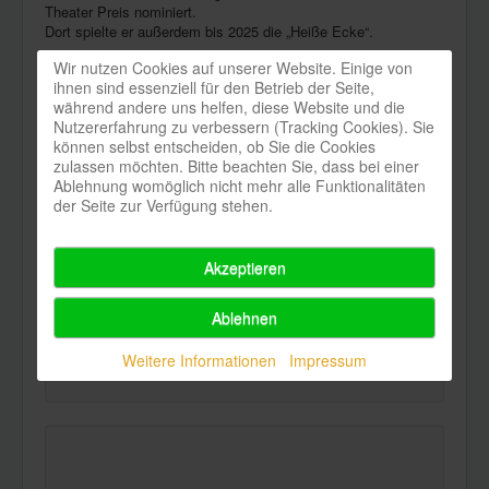
Theater Preis nominiert.
Dort spielte er außerdem bis 2025 die „Heiße Ecke“.
Wir nutzen Cookies auf unserer Website. Einige von
Dem Publikum des Kleinen Hoftheaters ist er bereits aus „Aber
ihnen sind essenziell für den Betrieb der Seite,
bitte mit Schlager bekannt“. Er ist zudem als Dozent für
während andere uns helfen, diese Website und die
Schauspiel und als Synchronsprecher tätig.
Nutzererfahrung zu verbessern (Tracking Cookies). Sie
Newsletter
können selbst entscheiden, ob Sie die Cookies
zulassen möchten. Bitte beachten Sie, dass bei einer
Ablehnung womöglich nicht mehr alle Funktionalitäten
Abonnieren Sie hier unseren Newsletter
der Seite zur Verfügung stehen.
Akzeptieren
Ablehnen
Weitere Informationen
Impressum