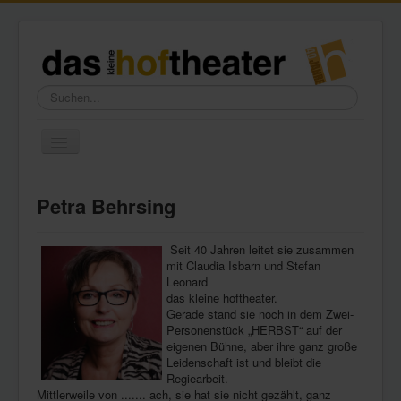
Suchen...
Toggle
Navigation
Home
Petra Behrsing
Wir über uns
Freundeskreis
Seit 40 Jahren leitet sie zusammen
mit Claudia Isbarn und Stefan
Galerie
Leonard
das kleine hoftheater.
Presse
Gerade stand sie noch in dem Zwei-
Personenstück „HERBST“ auf der
Kontakt
eigenen Bühne, aber ihre ganz große
Leidenschaft ist und bleibt die
Regiearbeit.
Mittlerweile von ....... ach, sie hat sie nicht gezählt, ganz