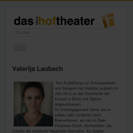
Suchen...
Toggle
Navigation
Home
Valerija Laubach
Wir über uns
Freundeskreis
Ihre Ausbildung zur Schauspielerin
und Sängerin hat Valerija Laubach im
Galerie
Jahr 2012 an der Universität der
Künste in Berlin mit Diplom
Presse
abgeschlossen.
Ihr Erstengagement führte sie im
Kontakt
selben Jahr zunächst nach
Bremerhaven, wo sie im Zwei-
Personen-Stück „Achterbahn“ als
Juliette die weibliche Hauptrolle übernahm. Es folgten