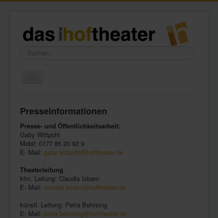
Suchen...
Toggle
Navigation
Home
Presseinformationen
Wir über uns
Presse- und Öffentlichkeitsarbeit:
Freundeskreis
Gaby Wittpohl
Mobil: 0177 85 20 92 9
Galerie
E- Mail:
gaby.wittpohl@hoftheater.de
Presse
Theaterleitung
kfm. Leitung: Claudia Isbarn
Kontakt
E- Mail:
claudia.isbarn@hoftheater.de
künstl. Leitung: Petra Behrsing
E- Mail:
petra.behrsing@hoftheater.de