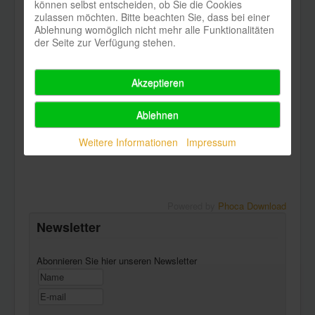
können selbst entscheiden, ob Sie die Cookies
zulassen möchten. Bitte beachten Sie, dass bei einer
Ablehnung womöglich nicht mehr alle Funktionalitäten
Presse 1
Download
der Seite zur Verfügung stehen.
Presse_1.jpg
Akzeptieren
Von oben nach unten: Wiebke Rohloff, Ebba Ekholm, Konni
Fischer, li Christine Wilhelmi, re. Anna Barbara Fenske,
Ablehnen
Claudiu Mark Draghici
©Marc Matthaei
Weitere Informationen
Impressum
Powered by
Phoca Download
Newsletter
Abonnieren Sie hier unseren Newsletter