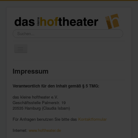
Suchen...
Toggle
Navigation
Home
Impressum
Wir über uns
Freundeskreis
Verantwortlich für den Inhalt gemäß § 5 TMG:
Galerie
das kleine hoftheater e.V.
Geschäftsstelle Palmerstr. 19
Presse
20535 Hamburg (Claudia Isbarn)
Kontakt
Für Anfragen benutzen Sie bitte das
Kontaktformular
Internet:
www.hoftheater.de