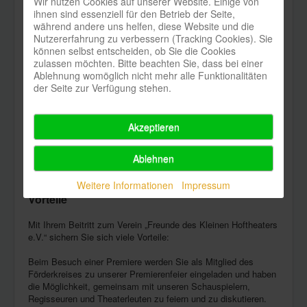
Wir nutzen Cookies auf unserer Website. Einige von
ihnen sind essenziell für den Betrieb der Seite,
während andere uns helfen, diese Website und die
Nutzererfahrung zu verbessern (Tracking Cookies). Sie
können selbst entscheiden, ob Sie die Cookies
zulassen möchten. Bitte beachten Sie, dass bei einer
Ablehnung womöglich nicht mehr alle Funktionalitäten
der Seite zur Verfügung stehen.
Akzeptieren
Foto: Hamburger Abendblatt, Axel Heimken/dpa
Ablehnen
Weitere Informationen
Impressum
Vorteile
Mit Ihrem Beitritt zum Verein „Freunde des Kleinen Hoftheaters
e.V.“ sichern Sie sich viele Vorteile:
Beim Besuch einer Premiere werden Sie als Mitglied des
Förderkreises zu unserer Premierenfeier eingeladen und haben
die Möglichkeit, gemeinsam mit unseren Schauspielern,
Regisseuren und Theaterleuten zu feiern und zu diskutieren.