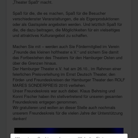
„Theater Spaß“ macht.
Spaß für die, die es machen, Spaß für die Besucher
verschiedenster Veranstaltungen, die als Eigenproduktionen
oder als Gastspiele angeboten werden. Und letztlich Spaß für
die, die dazu beitragen, die Möglichkeiten für ein vielseitiges
und attraktives Kulturangebot zu schaffen.
Machen Sie mit – werden auch Sie Fördermitglied im Verein
„Freunde des kleinen hoftheater e.V.“ und sichern Sie damit
das Fortbestehen des Theaters für den Hamburger Osten und
über die Grenzen hinaus.
Der Hamburger Theater e.V. hat am 26.10., im Rahmen einer
feierlichen Preisverleihung im Ernst Deutsch Theater, den
Förder- und Freundeskreisen der Hamburger Theater den ROLF
MARES SONDERPREIS 2015 verliehen.
Unser Freundeskreis war auch dabei. Klaus Behrsing und
Konni Fischer haben ihn stellvertretend für unseren gesamten
Freundeskreis entgegen genommen.
Wir gratulieren und wollen an dieser Stelle auch nochmals
unserem Freundeskreis für die vielen Jahre der Unterstützung
danken!