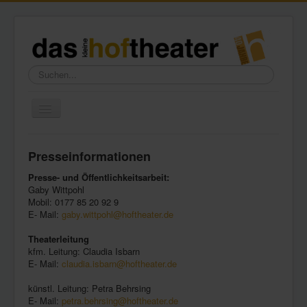
Suchen...
Toggle
Navigation
Home
Presseinformationen
Wir über uns
Presse- und Öffentlichkeitsarbeit:
Freundeskreis
Gaby Wittpohl
Mobil: 0177 85 20 92 9
Galerie
E- Mail:
gaby.wittpohl@hoftheater.de
Presse
Theaterleitung
kfm. Leitung: Claudia Isbarn
Kontakt
E- Mail:
claudia.isbarn@hoftheater.de
künstl. Leitung: Petra Behrsing
E- Mail:
petra.behrsing@hoftheater.de