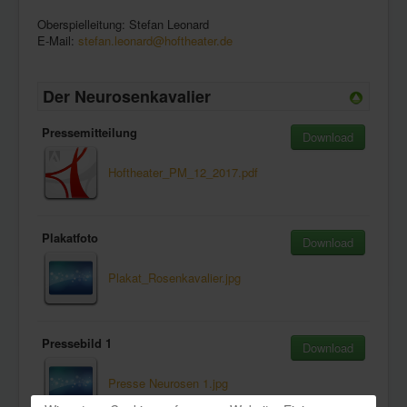
Oberspielleitung: Stefan Leonard
E-Mail:
stefan.leonard@hoftheater.de
Der Neurosenkavalier
Pressemitteilung
Download
Hoftheater_PM_12_2017.pdf
Plakatfoto
Download
Plakat_Rosenkavalier.jpg
Pressebild 1
Download
Presse Neurosen 1.jpg