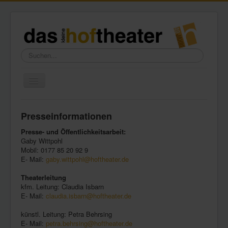
Suchen...
Toggle
Navigation
Home
Presseinformationen
Wir über uns
Presse- und Öffentlichkeitsarbeit:
Freundeskreis
Gaby Wittpohl
Mobil: 0177 85 20 92 9
Galerie
E- Mail:
gaby.wittpohl@hoftheater.de
Presse
Theaterleitung
kfm. Leitung: Claudia Isbarn
Kontakt
E- Mail:
claudia.isbarn@hoftheater.de
künstl. Leitung: Petra Behrsing
E- Mail:
petra.behrsing@hoftheater.de