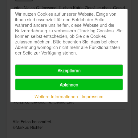
unten Niclas G. Icewood, li. oben Katrin Zierof, re.oben. Gerald
Leiß
Wir nutzen Cookies auf unserer Website. Einige von
ihnen sind essenziell für den Betrieb der Seite,
während andere uns helfen, diese Website und die
Presse 2
Download
Nutzererfahrung zu verbessern (Tracking Cookies). Sie
können selbst entscheiden, ob Sie die Cookies
zulassen möchten. Bitte beachten Sie, dass bei einer
Presse 2.jpg
Ablehnung womöglich nicht mehr alle Funktionalitäten
der Seite zur Verfügung stehen.
Niclas G. Icewood, re. Gerald Leiß
Akzeptieren
Presse 3
Download
Ablehnen
Presse 3.jpg
Weitere Informationen
Impressum
Niclas G. Icewood, re. Gerald Leiß
Alle Fotos honorarfrei.
©Markus Richter