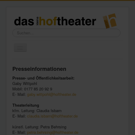
Suchen...
Toggle
Navigation
Home
Presseinformationen
Wir über uns
Presse- und Öffentlichkeitsarbeit:
Freundeskreis
Gaby Wittpohl
Mobil: 0177 85 20 92 9
Galerie
E- Mail:
gaby.wittpohl@hoftheater.de
Presse
Theaterleitung
kfm. Leitung: Claudia Isbarn
Kontakt
E- Mail:
claudia.isbarn@hoftheater.de
künstl. Leitung: Petra Behrsing
E- Mail:
petra.behrsing@hoftheater.de