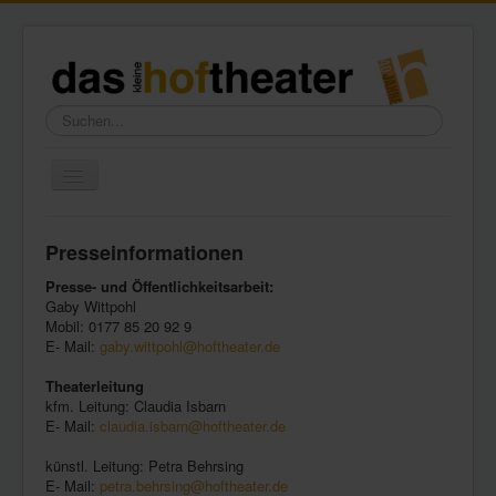
Suchen...
Toggle
Navigation
Home
Presseinformationen
Wir über uns
Presse- und Öffentlichkeitsarbeit:
Freundeskreis
Gaby Wittpohl
Mobil: 0177 85 20 92 9
Galerie
E- Mail:
gaby.wittpohl@hoftheater.de
Presse
Theaterleitung
kfm. Leitung: Claudia Isbarn
Kontakt
E- Mail:
claudia.isbarn@hoftheater.de
künstl. Leitung: Petra Behrsing
E- Mail:
petra.behrsing@hoftheater.de