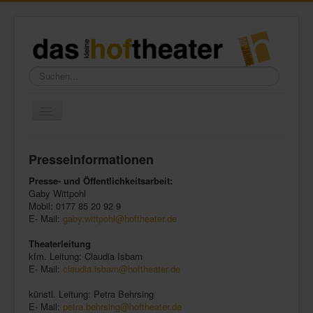
Suchen...
Toggle
Navigation
Home
Presseinformationen
Wir über uns
Presse- und Öffentlichkeitsarbeit:
Freundeskreis
Gaby Wittpohl
Mobil: 0177 85 20 92 9
Galerie
E- Mail:
gaby.wittpohl@hoftheater.de
Presse
Theaterleitung
kfm. Leitung: Claudia Isbarn
Kontakt
E- Mail:
claudia.isbarn@hoftheater.de
künstl. Leitung: Petra Behrsing
E- Mail:
petra.behrsing@hoftheater.de