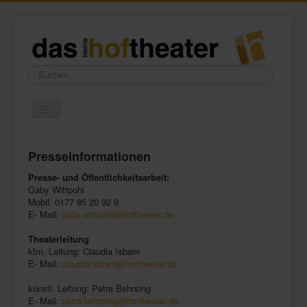
Suchen...
Toggle
Navigation
Home
Presseinformationen
Wir über uns
Presse- und Öffentlichkeitsarbeit:
Freundeskreis
Gaby Wittpohl
Mobil: 0177 85 20 92 9
Galerie
E- Mail:
gaby.wittpohl@hoftheater.de
Presse
Theaterleitung
kfm. Leitung: Claudia Isbarn
Kontakt
E- Mail:
claudia.isbarn@hoftheater.de
künstl. Leitung: Petra Behrsing
E- Mail:
petra.behrsing@hoftheater.de