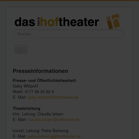
Suchen...
Toggle
Navigation
Home
Presseinformationen
Wir über uns
Presse- und Öffentlichkeitsarbeit:
Freundeskreis
Gaby Wittpohl
Mobil: 0177 85 20 92 9
Galerie
E- Mail:
gaby.wittpohl@hoftheater.de
Presse
Theaterleitung
kfm. Leitung: Claudia Isbarn
Kontakt
E- Mail:
claudia.isbarn@hoftheater.de
künstl. Leitung: Petra Behrsing
E- Mail:
petra.behrsing@hoftheater.de