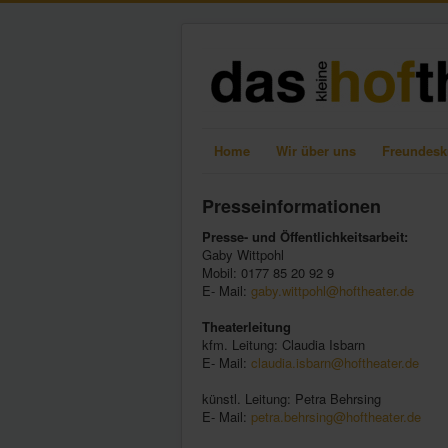
Home
Wir über uns
Freundesk
Presseinformationen
Presse- und Öffentlichkeitsarbeit:
Gaby Wittpohl
Mobil: 0177 85 20 92 9
E- Mail:
gaby.wittpohl@hoftheater.de
Theaterleitung
kfm. Leitung: Claudia Isbarn
E- Mail:
claudia.isbarn@hoftheater.de
künstl. Leitung: Petra Behrsing
E- Mail:
petra.behrsing@hoftheater.de