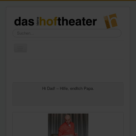
Suchen...
Toggle
Navigation
Home
Wir über uns
Freundeskreis
Hi Dad! – Hilfe, endlich Papa.
Galerie
Presse
Kontakt