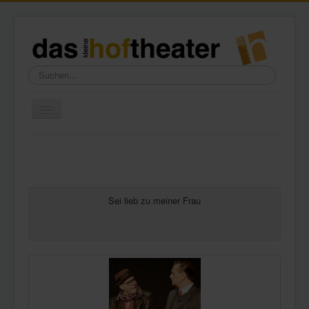
Suchen...
Toggle
Navigation
Home
Wir über uns
Freundeskreis
Sei lieb zu meiner Frau
Galerie
Presse
Kontakt