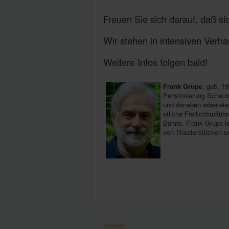
Freuen Sie sich darauf, daß si
Wir stehen in intensiven Verh
Weitere Infos folgen bald!
Frank Grupe
, geb. 1
Pensionierung Schausp
und daneben arbeitete
etliche Freilichtauff
Bühne. Frank Grupe le
von Theaterstücken u
Kontakt