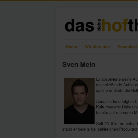
Home
Wir über uns
Freundesk
Sven Mein
Er absolvierte seine A
anschließende Aufbaus
spielte er direkt die R
Anschließend folgten En
Kulturreederei Halle u
bereits auf mehreren Mu
Seit 2018 ist er festes 
stand er bereits bei zahlreichen Produktio