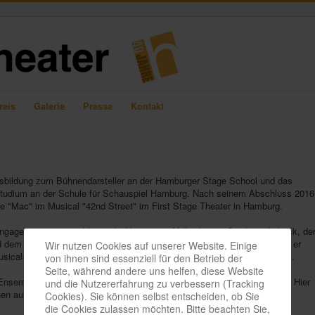
reis
Galerie
Presse
Kontakt
usbildung zum Bühnendarsteller an der Hamburger Stage School und das
tudium an der Schule für Schauspiel Hamburg. Nach seinem Abschluss 2016
olle "Mac" im Musical "42nd Street" im First Stage Theater in Hamburg.
gagements u.a. im kleinen hoftheater, im Volkstheater Geisler in Lübeck, de
nd dem piccolo teatro Haventheater in Bremerhafen. Deutschlandweit war er
Wir nutzen Cookies auf unserer Website. Einige
sical-Tourneen zu sehen, wie z.B. in "Cinderella" und "Bibi Blocksberg".
von ihnen sind essenziell für den Betrieb der
Seite, während andere uns helfen, diese Website
Ensemblemitglied und mittlerweile in der Leitung des „Theater der Tiefe“. Hier
und die Nutzererfahrung zu verbessern (Tracking
nen auf der Bühne, zuletzt in „Mirandolina“ und „Das Dschungelbuch“.
Cookies). Sie können selbst entscheiden, ob Sie
die Cookies zulassen möchten. Bitte beachten Sie,