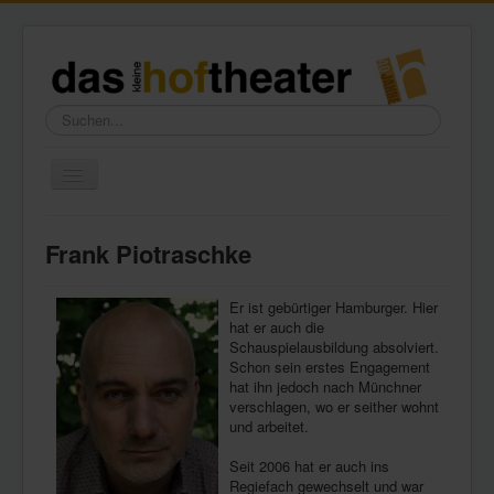
Suchen...
Toggle
Navigation
Home
Frank Piotraschke
Wir über uns
Freundeskreis
Er ist gebürtiger Hamburger. Hier
hat er auch die
Galerie
Schauspielausbildung absolviert.
Schon sein erstes Engagement
Presse
hat ihn jedoch nach Münchner
verschlagen, wo er seither wohnt
Kontakt
und arbeitet.
Seit 2006 hat er auch ins
Regiefach gewechselt und war